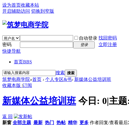
设为首页
收藏本站
开启辅助访问
切换到窄版
找回密码
自动登录
密码
立即注册
登录
快捷导航
首页
BBS
搜索
搜索
筑梦电商学院
»
首页
›
个人专区&书
›
新媒体公益培训班
收藏本版
|
订阅
新媒体公益培训班
今日:
0
|
主题
返 回
新窗
全部主题
最新
热门
热帖
精华
更多
作者
回复/查看
最后