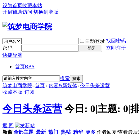
设为首页
收藏本站
开启辅助访问
切换到窄版
找回密码
自动登录
密码
立即注册
登录
快捷导航
首页
BBS
搜索
搜索
筑梦电商学院
»
首页
›
内容&新媒体
›
今日头条运营
收藏本版
|
订阅
今日头条运营
今日:
0
|
主题:
0
|
排
返 回
新窗
全部主题
最新
热门
热帖
精华
更多
作者
回复/查看
最后