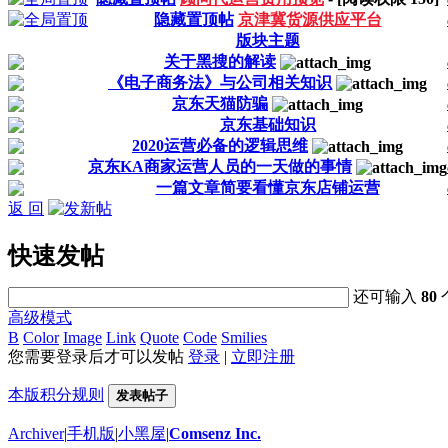
隐藏置顶帖
京津冀货源供应平台
版块主题
关于黑搜的解读
《电子商务法》与公司相关知识
京东天猫防骗
京东基础知识
2020运营必备的逻辑思维
京东KA商家运营人员的一天做的事情
一篇文章简要看懂京东店铺运营
返 回
快速发帖
还可输入
80
高级模式
B
Color
Image
Link
Quote
Code
Smilies
您需要登录后才可以发帖
登录
|
立即注册
本版积分规则
发表帖子
Archiver
|
手机版
|
小黑屋
|
Comsenz Inc.