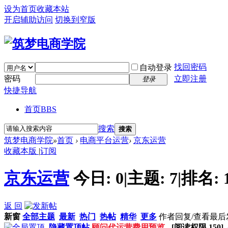
设为首页
收藏本站
开启辅助访问
切换到窄版
找回密码
自动登录
密码
立即注册
登录
快捷导航
首页
BBS
搜索
搜索
筑梦电商学院
»
首页
›
电商平台运营
›
京东运营
收藏本版
|
订阅
京东运营
今日:
0
|
主题:
7
|
排名:
返 回
新窗
全部主题
最新
热门
热帖
精华
更多
作者
回复/查看
最后
隐藏置顶帖
顾问代运营费用预览
- [阅读权限
150
]