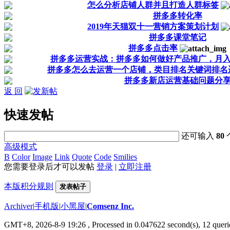
怎么分析店铺人群并且打造人群标签
拼多多转化率
2019年天猫双十一营销方案策划计划
拼多多课堂笔记
拼多多点击率
拼多多运营实战：拼多多如何做好产品推广，月入
拼多多怎么去运营一个店铺，类目排名关键词排名逻辑
拼多多新店运营基础问题分
返 回
快速发帖
还可输入
80
高级模式
B
Color
Image
Link
Quote
Code
Smilies
您需要登录后才可以发帖
登录
|
立即注册
本版积分规则
发表帖子
Archiver
|
手机版
|
小黑屋
|
Comsenz Inc.
GMT+8, 2026-8-9 19:26
, Processed in 0.047622 second(s), 12 querie