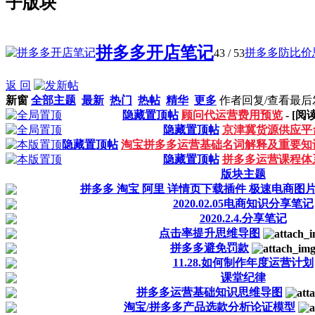
子版块
拼多多开店笔记
拼多多防比价思
43
/ 53
返 回
新窗
全部主题
最新
热门
热帖
精华
更多
作者
回复/查看
最后
隐藏置顶帖
顾问代运营费用预览
- [
隐藏置顶帖
京津冀货源供应平
隐藏置顶帖
淘宝拼多多运营基础名词解释及重要知
隐藏置顶帖
拼多多运营课程体
版块主题
拼多多 淘宝 阿里 详情页下载插件 极速电商图
2020.02.05电商知识分享笔记
2020.2.4.分享笔记
点击率提升思维导图
拼多多避免罚款
11.28.如何制作年度运营计划
课堂纪律
拼多多运营基础知识思维导图
淘宝/拼多多产品选款分析论证模型