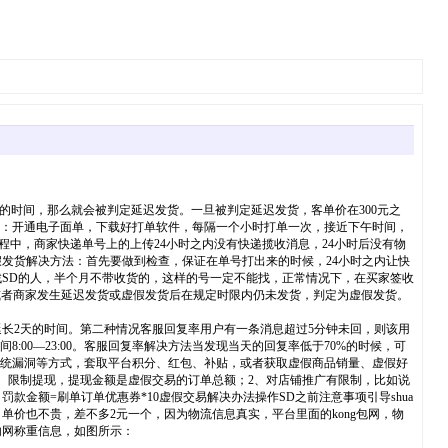
的时间，那么就会被判定延迟发货。一旦被判定延迟发货，客单价在300元之
方法：开通电子面单，下载好打单软件，每隔一个小时打单一次，接近下午时间，
中，商家快递单号上的上传24小时之内没有快递揽收消息，24小时后没有物
发货解决方法：首先要做到检查，保证在单号打出来的时候，24小时之内让快
找SD的人，半个月不带收货的，这样的号一定不能找，正常情况下，在买家签收
或者商家发生延迟发货或虚假发货后在规定时限内仍未发货，判定为虚假发货。
以延长2天的时间。第二种情况客服回复率用户有一条消息超过5分钟未回，则该用
00—23:00。客服回复率解决方法当发现当天的回复率低于70%的时候，可
系统漏洞等方式，套取平台积分、红包、补贴，或者获取虚假商品销量、虚假好
、限制提现，提现金额是虚假交易的订单总额；2、对店铺推广有限制，比如说
金额=刷单订单优惠券*10虚假交易解决办法操作SD之前注意事项引导shua
单价也不贵，差不多2元一个，因为物流信息真实，平台里面的kong包网，物
内网称重信息，如图所示：