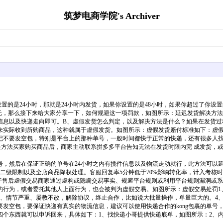
筑梦电商学院's Archiver
的是24小时，那就是24小时内发货，如果你设置的是48小时，如果你超过了你设置
过30元，那么接下来给大家分享一下，如何规避这一项罚款，如图所示：延迟发货解决
信息以及快递走向即可。B、虚假发货怎么判定，以及解决方法是什么？如果在发货过程
未实际收到所购商品，这种就属于虚假发货。如图所示：虚假发货赔付标准如下：虚假
记不要发空包，特别是平台上的那种单号，一般时间都快于正常的快递，还有很多人
决方法买家购买商品后，商家主动联系拼多多平台告知无法在发货时限内完 成发货，
正确单号，然后在保证正确的单号在24小时之内有揽件信息以及物流走动就行，此方法可
级限制以及全店商品降权处理。客服回复率5分钟低于70%影响转化率，计入考核时间8:
关于售后虚假交易商家通过虚构或隐瞒交易事实、规避平台规则或利用平台规则漏洞或
的行为，或者委托其他人上面行为，也会被判为虚假交易。如图所示：虚假交易处罚1
情节严重、屡教不改，解除协议，终止合作，比如说大批量操作，单量巨大的。4、罚款
空包，要保证快递有真实的物流信息，建议可以使用快递合作的kong包裹的单号，
四个东西就可以申诉回来，具体如下：1、找快递小哥提供快递底单，如图所示：2、