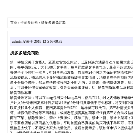
首页
›
拼多多运营
› 拼多多避免罚款
admin
发表于 2019-12-5 09:09:32
拼多多避免罚款
第一种情况关于发货A、延迟发货怎么判定，以及解决方法是什么？如果大家设置
间，每单罚款3元；大于300元客单价，每单罚款是客单价*1%，最高不超
每隔半个小时打一次单，打好单先点发货，然后在24小时之内保证有物流揽件
流轨迹信息，物流信息明显的物流轨迹放缓等异常情形，消费者在合理期限内
递小哥扫个揽件，然后在快递揽收的24小时之内，让快递小哥把快递发走，切
后，可以开始催买家确定收货，引导买家做出评价。C、缺货判断标准以及解
缺货罚款标准
缺货处理方法：可以在kong包网买个kong单号，然后在24小时之内修改
户计入5分钟未回复累计若店铺近1天的5分钟回复率低于行业标准，将受到店铺二
以直接找几个人假聊，把回复率提升到75%，这样就可以免罚。第三种情况
评、虚假信用评价等不当利益，或者恶意损害其他商家或任何第三方合法权益
商品下架、移除资源位、禁止上资源位、移除广告、禁止上新、禁止上架等；3、
手不要点店铺以及商品的优惠券，平时按照自己真实的购买习惯下单即可，不要发
流信息太快了，不建议大家大批量使用。被后台提示后，该如何申诉？提供这