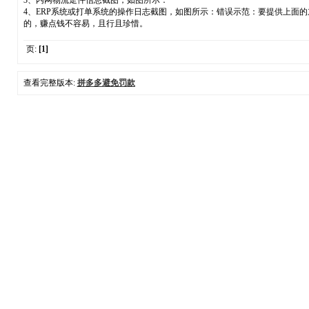
3、内网物流走件信息截图，如图所示：
4、ERP系统或打单系统的操作日志截图，如图所示：错误示范：要提供上面
的，赚点钱不容易，且行且珍惜。
页:
[1]
查看完整版本:
拼多多避免罚款